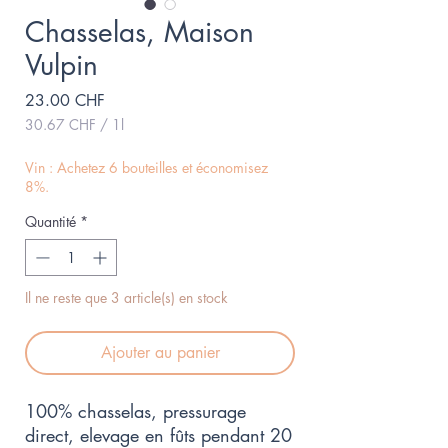
Chasselas, Maison
Vulpin
Prix
23.00 CHF
30.67 CHF
/
1l
30.67 CHF
pour
Vin : Achetez 6 bouteilles et économisez
1
8%.
Litre
Quantité
*
Il ne reste que 3 article(s) en stock
Ajouter au panier
100% chasselas, pressurage
direct, elevage en fûts pendant 20