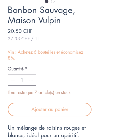
Bonbon Sauvage,
Maison Vulpin
Prix
20.50 CHF
27.33 CHF
/
1l
27.33 CHF
pour
Vin : Achetez 6 bouteilles et économisez
1
8%.
Litre
Quantité
*
Il ne reste que 7 article(s) en stock
Ajouter au panier
Un mélange de raisins rouges et
blancs, idéal pour un apéritif.