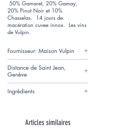
50% Gamaret, 20% Gamay,
20% Pinot Noir et 10%
Chasselas. 14 jours de
macération cuvee innox. Les vins
de Vulpin.
Fournisseur: Maison Vulpin
Jordi Renard créa
Maison vulpin
,
Distance de Saint Jean,
pour des vins sans artifices, des
Genève
vins natures, des vins sans aucun
75km
intrant ni sulfites ajoutés. Le vin
Ingrédients
est cultivé sur les rives du lac
Léman dans Villeneuve.
50% Gamaret, 20% Gamay, 20%
Le raisin vendangé manuellement,
Pinot Noir et 10% Chasselas.
trié minutieusement, passé dans
13% vol
Articles similaires
un fouloir-égrappoir électrique