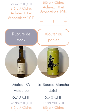
1
Bière / Cidre:
22.67 CHF
/
1l
7
Achetez 10 et
2
Bière / Cidre:
.
2
économisez 10%
Achetez 10 et
5
.
8
économisez 10%
6
7
C
H
C
F
Rupture de
Ajouter au
H
p
F
a
stock
panier
p
r
a
1
r
L
1
i
L
t
i
r
t
e
r
e
Matou IPA
La Source Blanche
Acidulee
44cl
Prix
Prix
6.70 CHF
6.70 CHF
20.30 CHF
/
1l
15.23 CHF
/
1l
2
1
Bière / Cidre:
Bière / Cidre:
0
5