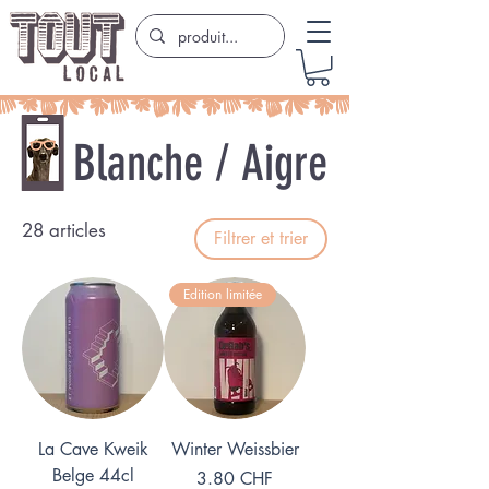
Blanche / Aigre
28 articles
Filtrer et trier
Edition limitée
La Cave Kweik
Winter Weissbier
Belge 44cl
Prix
3.80 CHF