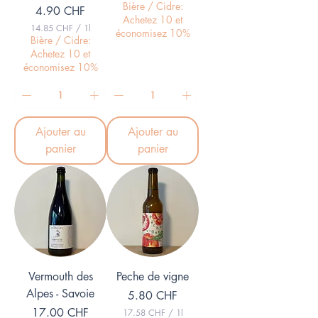
3
Bière / Cidre:
Prix
4.90 CHF
0
Achetez 10 et
.
14.85 CHF
/
1l
économisez 10%
1
1
Bière / Cidre:
3
4
Achetez 10 et
.
économisez 10%
C
8
H
5
F
p
C
a
H
r
F
Ajouter au
Ajouter au
1
p
L
a
panier
panier
i
r
t
1
r
L
e
i
t
r
e
Vermouth des
Peche de vigne
Alpes - Savoie
Prix
5.80 CHF
Prix
17.00 CHF
17.58 CHF
/
1l