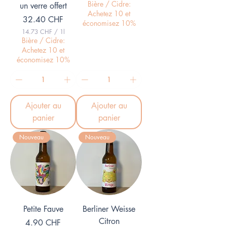
1
Bière / Cidre:
un verre offert
7
Achetez 10 et
Prix
.
32.40 CHF
économisez 10%
8
14.73 CHF
/
1l
8
1
Bière / Cidre:
4
C
Achetez 10 et
.
H
économisez 10%
7
F
3
p
a
C
r
H
1
F
L
Ajouter au
Ajouter au
p
i
a
panier
panier
t
r
r
1
e
Nouveau
Nouveau
L
i
t
r
e
Petite Fauve
Berliner Weisse
Citron
Prix
4.90 CHF