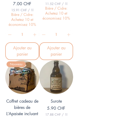
Prix
7.00 CHF
11.52 CHF
/
1l
1
Bière / Cidre:
15.91 CHF
/
1l
1
Achetez 10 et
1
Bière / Cidre:
.
5
économisez 10%
Achetez 10 et
5
.
2
économisez 10%
9
1
C
H
C
F
H
p
F
a
Ajouter au
Ajouter au
p
r
a
panier
panier
1
r
L
1
i
Nouveau
L
t
i
r
t
e
r
e
Coffret cadeau de
Surote
bières de
Prix
5.90 CHF
L’Apaisée incluant
17.88 CHF
/
1l