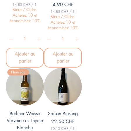
Prix
4.90 CHF
14.85 CHF
/
1l
1
Bière / Cidre:
14.85 CHF
/
1l
4
Achetez 10 et
1
Bière / Cidre:
.
économisez 10%
4
Achetez 10 et
8
.
5
économisez 10%
8
5
C
H
C
F
H
p
F
a
Ajouter au
Ajouter au
p
r
a
panier
panier
1
r
L
1
i
Nouveau
L
t
i
r
t
e
r
e
Berliner Weisse
Saison Riesling
Verveine et Thyme
Prix
22.60 CHF
Blanche
30.13 CHF
/
1l