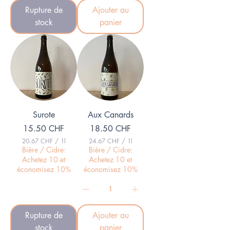
F
Rupture de
Ajouter au
p
a
stock
panier
r
1
L
i
t
r
e
Surote
Aux Canards
Prix
Prix
15.50 CHF
18.50 CHF
20.67 CHF
/
1l
24.67 CHF
/
1l
2
2
Bière / Cidre:
Bière / Cidre:
0
4
Achetez 10 et
Achetez 10 et
.
.
économisez 10%
économisez 10%
6
6
7
7
C
C
H
H
F
F
Rupture de
Ajouter au
p
p
a
a
stock
panier