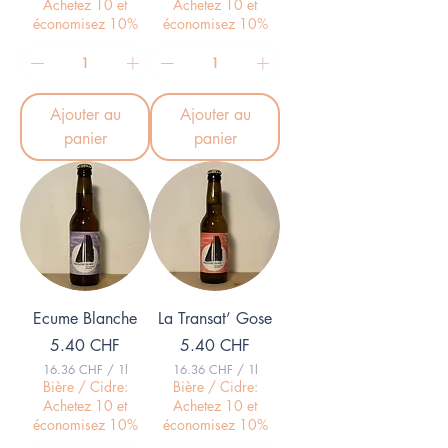
Achetez 10 et
Achetez 10 et
.
.
économisez 10%
économisez 10%
3
2
0
3
C
C
H
H
F
F
Ajouter au
Ajouter au
p
p
a
a
panier
panier
r
r
1
1
L
L
i
i
t
t
r
r
e
e
Ecume Blanche
La Transat’ Gose
Prix
Prix
5.40 CHF
5.40 CHF
16.36 CHF
/
1l
16.36 CHF
/
1l
1
1
Bière / Cidre:
Bière / Cidre:
6
6
Achetez 10 et
Achetez 10 et
.
.
économisez 10%
économisez 10%
3
3
6
6