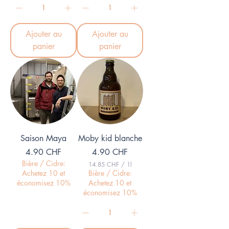
C
C
H
H
F
F
Ajouter au
Ajouter au
p
p
a
a
panier
panier
r
r
1
1
L
L
i
i
t
t
r
r
e
e
Saison Maya
Moby kid blanche
Prix
Prix
4.90 CHF
4.90 CHF
Bière / Cidre:
14.85 CHF
/
1l
1
Achetez 10 et
Bière / Cidre:
4
économisez 10%
Achetez 10 et
.
économisez 10%
8
5
C
H