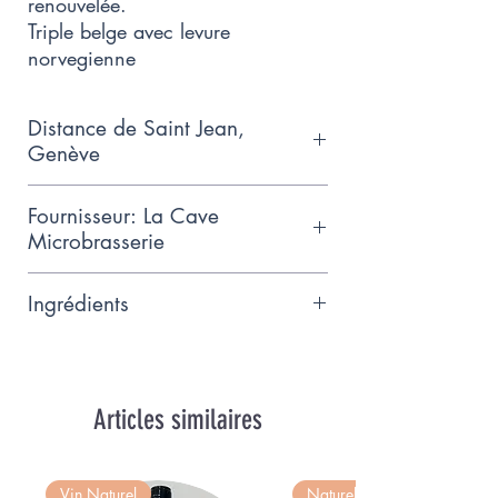
renouvelée.
Triple belge avec levure
norvegienne
Distance de Saint Jean,
Genève
11km
Fournisseur: La Cave
Microbrasserie
Bienvenue à La Cave! On y
Ingrédients
brasse des blares phiseres, pour
une expérience sans coo
Eau, malts d’orge, avoine,
renouvelée. Microbrasserie a
framboise, houblon, levure 7.3%
Chene-Bougeries
vol
Articles similaires
Vin Naturel
Naturel