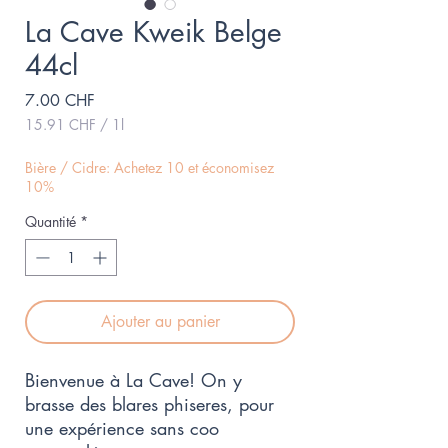
La Cave Kweik Belge
44cl
Prix
7.00 CHF
15.91 CHF
/
1l
15.91 CHF
pour
Bière / Cidre: Achetez 10 et économisez
1
10%
Litre
Quantité
*
Ajouter au panier
Bienvenue à La Cave! On y
brasse des blares phiseres, pour
une expérience sans coo