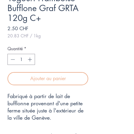
Bufflone Graf GRTA
120g C+
Prix
2.50 CHF
20.83 CHF
/
1kg
20.83 CHF
pour
Quantité
*
1
Kilogramme
Ajouter au panier
Fabriqué à partir de lait de
bufflonne provenant d'une petite
ferme située juste à l'extérieur de
la ville de Genève.