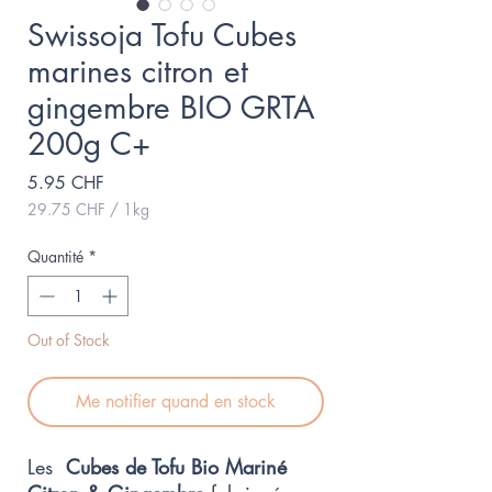
Swissoja Tofu Cubes
marines citron et
gingembre BIO GRTA
200g C+
Prix
5.95 CHF
29.75 CHF
/
1kg
29.75 CHF
pour
Quantité
*
1
Kilogramme
Out of Stock
Me notifier quand en stock
Les
Cubes de Tofu Bio Mariné