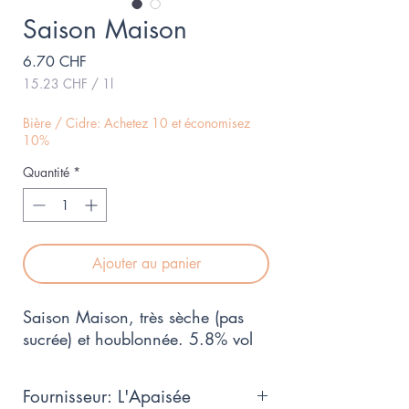
Saison Maison
Prix
6.70 CHF
15.23 CHF
/
1l
15.23 CHF
pour
Bière / Cidre: Achetez 10 et économisez
1
10%
Litre
Quantité
*
Ajouter au panier
Saison Maison, très sèche (pas
sucrée) et houblonnée. 5.8% vol
Fournisseur: L'Apaisée