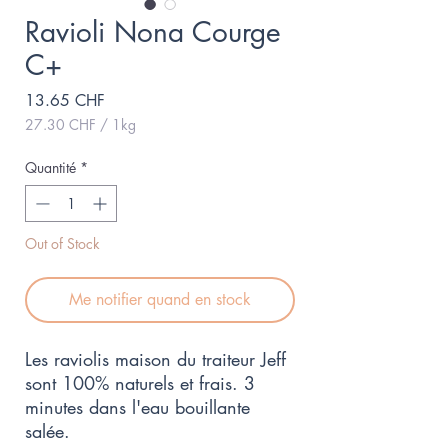
Ravioli Nona Courge
C+
Prix
13.65 CHF
27.30 CHF
/
1kg
27.30 CHF
pour
Quantité
*
1
Kilogramme
Out of Stock
Me notifier quand en stock
Les raviolis maison du traiteur Jeff
sont 100% naturels et frais. 3
minutes dans l'eau bouillante
salée.