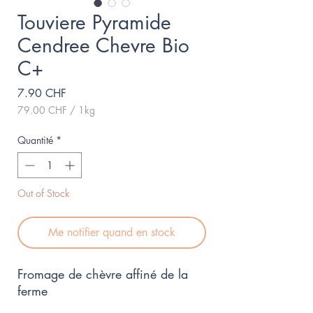
Touviere Pyramide
Cendree Chevre Bio
C+
Prix
7.90 CHF
79.00 CHF
/
1kg
79.00 CHF
pour
Quantité
*
1
Kilogramme
Out of Stock
Me notifier quand en stock
Fromage de chèvre affiné de la 
ferme