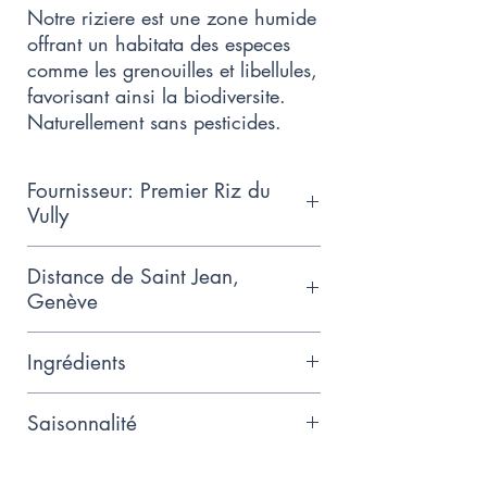
Notre riziere est une zone humide
offrant un habitata des especes
comme les grenouilles et libellules,
favorisant ainsi la biodiversite.
Naturellement sans pesticides.
Fournisseur: Premier Riz du
Vully
Les frères Léandre et Maxime
Distance de Saint Jean,
Guillod sont les fondateurs du Riz
Genève
du Vully, une exploitation agricole
124km
innovante située entre les lacs de
Ingrédients
Morat et de Neuchâtel, dans le
canton de Fribourg. Issus d’une
Riz semi-complet
Saisonnalité
famille de maraîchers de la
région, ils ont développé dès
Récolte en octobre, puis