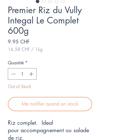
Premier Riz du Vully
Integal Le Complet
600g
Prix
9.95 CHF
16.58 CHF
/
1kg
16.58 CHF
pour
Quantité
*
1
Kilogramme
Out of Stock
Me notifier quand en stock
Riz complet. Ideal
pour accompagnement ou salade
de riz.