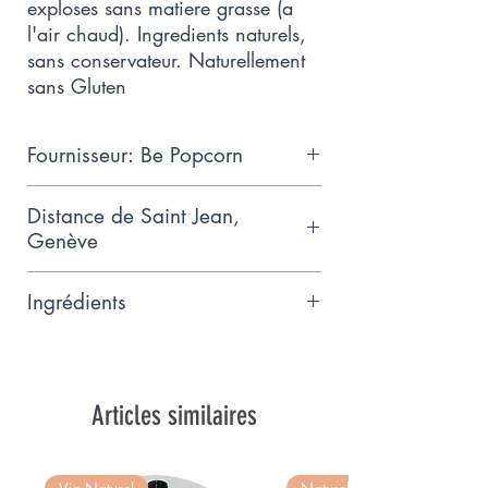
exploses sans matiere grasse (a
l'air chaud). Ingredients naturels,
sans conservateur. Naturellement
sans Gluten
Fournisseur: Be Popcorn
Le Popcorn Gourmet Suisse, Local,
Distance de Saint Jean,
Naturel et Savoureux
Genève
32.8km
Ingrédients
Maïs IP-SUISSE (VD) soufflé à l'air
chaud, fromage suisse (VD)
d'alpage "L'Etivaz AOP" fromage
Articles similaires
gras à pâte dure, à b base de lait
t cru de ache), sel suisse et piment