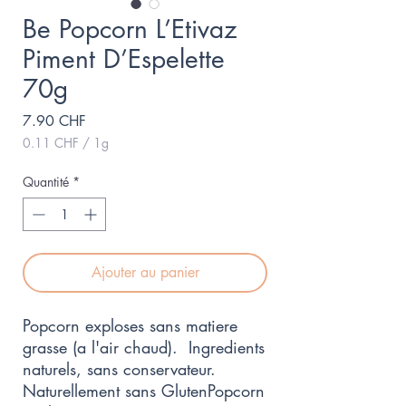
Be Popcorn L’Etivaz
Piment D’Espelette
70g
Prix
7.90 CHF
0.11 CHF
/
1g
0.11 CHF
pour
Quantité
*
1
Gramme
Ajouter au panier
Popcorn exploses sans matiere
grasse (a l'air chaud). Ingredients
naturels, sans conservateur.
Naturellement sans GlutenPopcorn