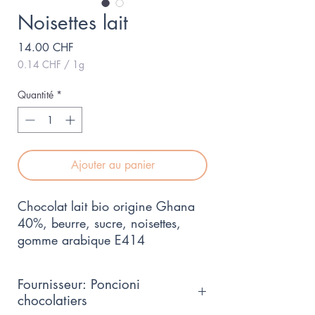
Noisettes lait
Prix
14.00 CHF
0.14 CHF
/
1g
0.14 CHF
pour
Quantité
*
1
Gramme
Ajouter au panier
Chocolat lait bio origine Ghana
40%, beurre, sucre, noisettes,
gomme arabique E414
Fournisseur: Poncioni
chocolatiers