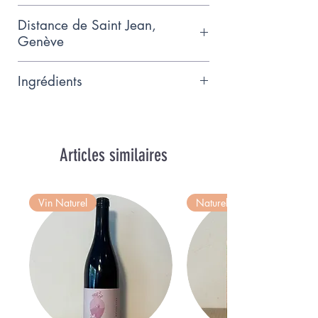
Chocolaterie artisanale située à
Distance de Saint Jean,
Meinier
Genève
10km
Ingrédients
Chocolat lait bio origine Ghana
40%, beurre, sucre, noisettes,
gomme arabique E414
Articles similaires
Vin Naturel
Naturel