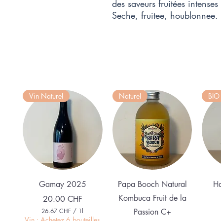
des saveurs fruitées intens
Seche, fruitee, houblonnee
Vin Naturel
Naturel
BIO
Aperçu rapide
Aperçu rapide
Gamay 2025
Papa Booch Natural
Ha
Kombuca Fruit de la
Prix
20.00 CHF
26.67 CHF
/
1l
Passion C+
2
Vin : Achetez 6 bouteilles