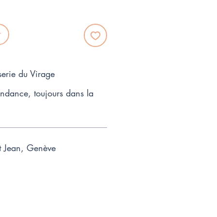
r
serie du Virage
endance, toujours dans la
t Jean, Genève