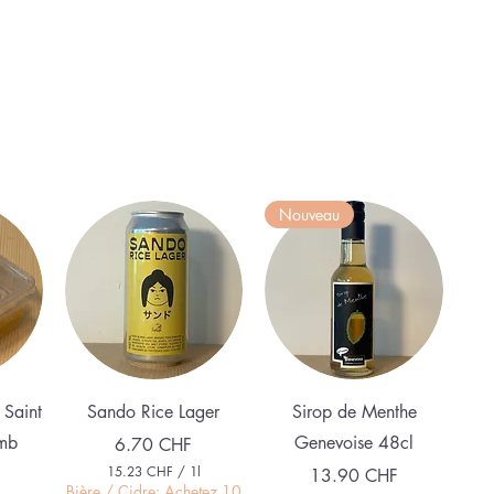
Nouveau
e
Aperçu rapide
Aperçu rapide
 Saint
Sando Rice Lager
Sirop de Menthe
mb
Genevoise 48cl
Prix
6.70 CHF
15.23 CHF
/
1l
Prix
13.90 CHF
1
Bière / Cidre: Achetez 10