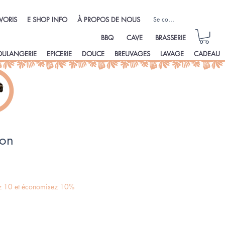
Se connecter
VORIS
E SHOP INFO
À PROPOS DE NOUS
BBQ
CAVE
BRASSERIE
OULANGERIE
EPICERIE
DOUCE
BREUVAGES
LAVAGE
CADEAU
son
ez 10 et économisez 10%