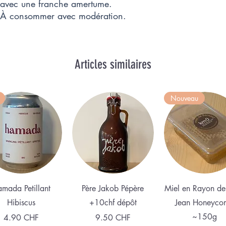
es avec une franche amertume.
. À consommer avec modération.
Articles similaires
Nouveau
Aperçu rapide
Aperçu rapide
Aperçu rapid
mada Petillant
Père Jakob Pépère
Miel en Rayon de
Hibiscus
+10chf dépôt
Jean Honeyco
~150g
Prix
Prix
4.90 CHF
9.50 CHF