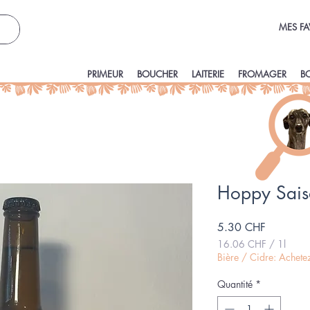
MES FA
PRIMEUR
BOUCHER
LAITERIE
FROMAGER
B
Hoppy Sai
Prix
5.30 CHF
16.06 CHF
/
1l
16.06 CHF
Bière / Cidre: Achet
pour
1
Quantité
*
Litre