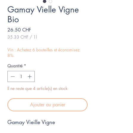
Gamay Vielle Vigne
Bio
Prix
26.50 CHF
35.33 CHF
/
1l
35.33 CHF
pour
Vin : Achetez 6 bouteilles et économisez
1
8%.
Litre
Quantité
*
Il ne reste que 4 article(s) en stock
Ajouter au panier
Gamay Vieille Vigne