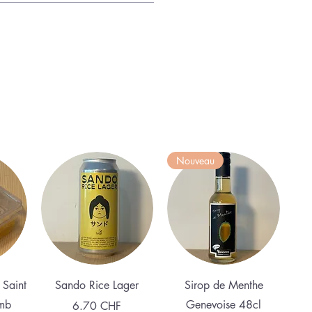
Nouveau
e
Aperçu rapide
Aperçu rapide
 Saint
Sando Rice Lager
Sirop de Menthe
mb
Genevoise 48cl
Prix
6.70 CHF