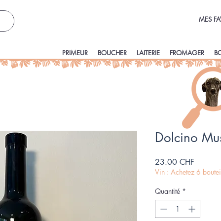
MES FA
PRIMEUR
BOUCHER
LAITERIE
FROMAGER
B
Dolcino Mus
Prix
23.00 CHF
Vin : Achetez 6 boute
Quantité
*