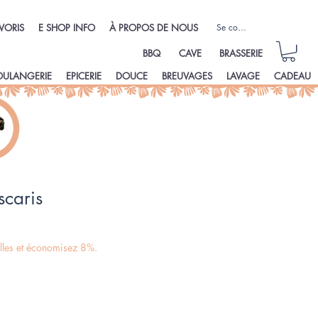
Se connecter
VORIS
E SHOP INFO
À PROPOS DE NOUS
BBQ
CAVE
BRASSERIE
OULANGERIE
EPICERIE
DOUCE
BREUVAGES
LAVAGE
CADEAU
caris
illes et économisez 8%.