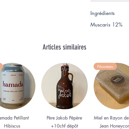
Ingrédients
Muscaris 12%
Articles similaires
Nouveau
Aperçu rapide
Aperçu rapide
Aperçu rapid
mada Petillant
Père Jakob Pépère
Miel en Rayon de
Hibiscus
+10chf dépôt
Jean Honeyco