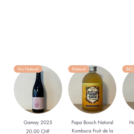
Vin Naturel
Naturel
BIO
Aperçu rapide
Aperçu rapide
Gamay 2025
Papa Booch Natural
Ha
Kombuca Fruit de la
Prix
20.00 CHF