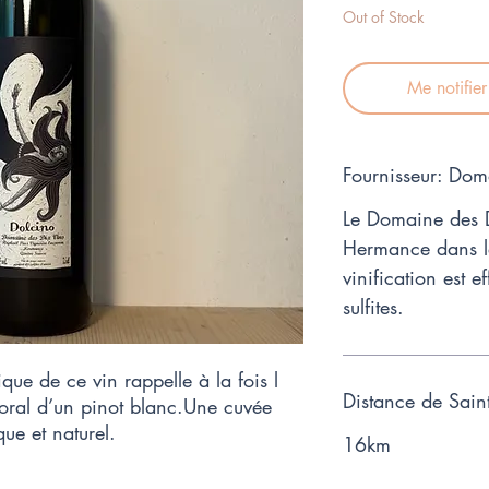
Out of Stock
Me notifie
Fournisseur: Dom
Le Domaine des D
Hermance dans l
vinification est
sulfites.
ue de ce vin rappelle à la fois l 
Distance de Sain
loral d’un pinot blanc.Une cuvée 
que et naturel.
16km