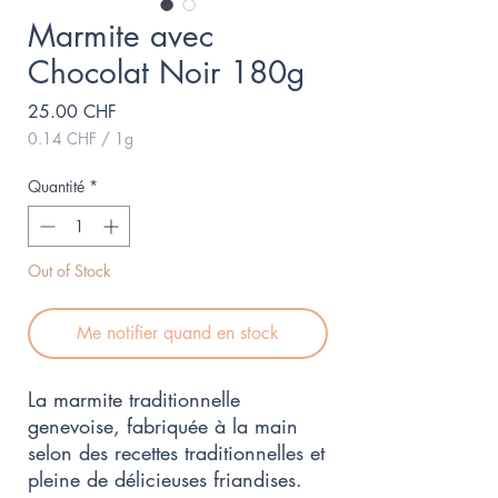
Marmite avec
Chocolat Noir 180g
Prix
25.00 CHF
0.14 CHF
/
1g
0.14 CHF
pour
Quantité
*
1
Gramme
Out of Stock
Me notifier quand en stock
La marmite traditionnelle
genevoise, fabriquée à la main
selon des recettes traditionnelles et
pleine de délicieuses friandises.