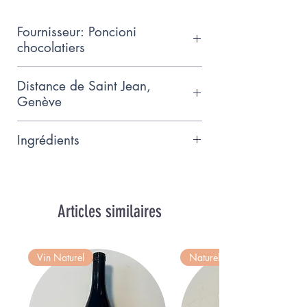
Fournisseur: Poncioni
chocolatiers
Chocolaterie artisanale située à
Distance de Saint Jean,
Meinier
Genève
10km
Ingrédients
Fève de cacao écalées, beurre de
cacao, sucre, vanille Madagascar,
poudre de lait, émulsifiant 1322
Articles similaires
decithine de soja), Massepain
ingrédients: Sucre, amandes 35%,
Vin Naturel
Naturel
humectant sorbitol et # 1103,
sirop de glucose, Colorants: E
100, E120, E 141, E 153, et E