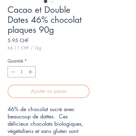
Cacao et Double
Dates 46% chocolat
plaques 90g
Prix
5.95 CHF
66.11 CHF
/
1kg
66.11 CHF
pour
Quantité
*
1
Kilogramme
Ajouter au panier
46% de chocolat sucré avec
beaucoup de dattes. Ces
délicieux chocolats biologiques,
végétaliens et sans gluten sont