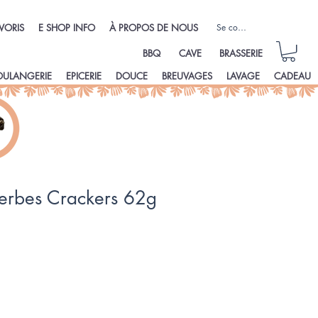
Se connecter
VORIS
E SHOP INFO
À PROPOS DE NOUS
BBQ
CAVE
BRASSERIE
OULANGERIE
EPICERIE
DOUCE
BREUVAGES
LAVAGE
CADEAU
 herbes Crackers 62g