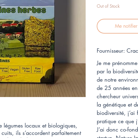
Out of Stock
Me notifie
Fournisseur: Cr
Je me prénomme Ju
par la biodiversi
de notre environ
de 25 années en 
chercheur univer
la génétique et d
biodiversité, j’ai
pratique ce que j
e légumes locaux et biologiques,
J’ai donc co-fond
 cuits, ils s’accordent parfaitement
startup, Nature I