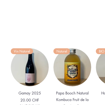
Vin Naturel
Naturel
BIO
Aperçu rapide
Aperçu rapide
Gamay 2025
Papa Booch Natural
Ha
Kombuca Fruit de la
Prix
20.00 CHF