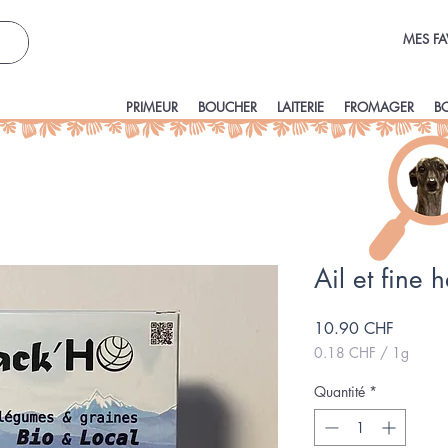
MES FA
PRIMEUR
BOUCHER
LAITERIE
FROMAGER
B
Ail et fine
Prix
10.90 CHF
0.18 CHF
/
1g
0.18 CHF
pour
Quantité
*
1
Gramme